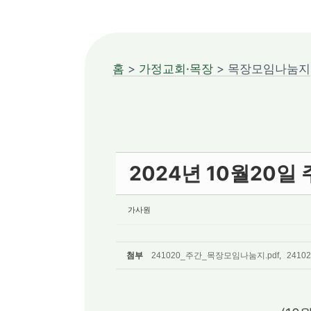
홈
>
가정교회·목장
> 목장모임나눔지
2024년 10월20일
가사원
첨부
241020_주간_목장모임나눔지.pdf
,
241