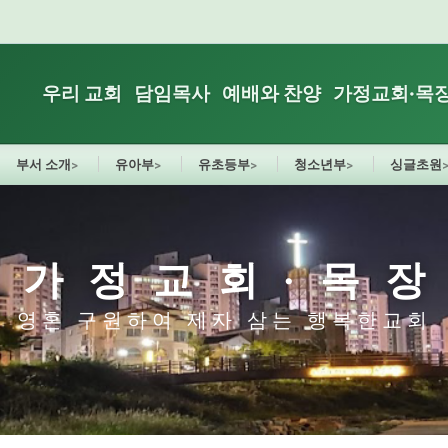
우리 교회
담임목사
예배와 찬양
가정교회·목
부서 소개
유아부
유초등부
청소년부
싱글초원
가정교회·목
영혼 구원하여 제자 삼는 행복한교회