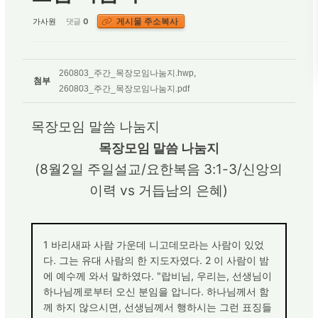
게시물 주소복사
가사원
댓글
0
260803_주간_목장모임나눔지.hwp
,
첨부
260803_주간_목장모임나눔지.pdf
목장모임 말씀 나눔지
목장모임 말씀 나눔지
(8월2일 주일설교/요한복음 3:1-3/신앙의
이력 vs 거듭남의 은혜)
1 바리새파 사람 가운데 니고데모라는 사람이 있었
다. 그는 유대 사람의 한 지도자였다. 2 이 사람이 밤
에 예수께 와서 말하였다. "랍비님, 우리는, 선생님이
하나님께로부터 오신 분임을 압니다. 하나님께서 함
께 하지 않으시면, 선생님께서 행하시는 그런 표징들