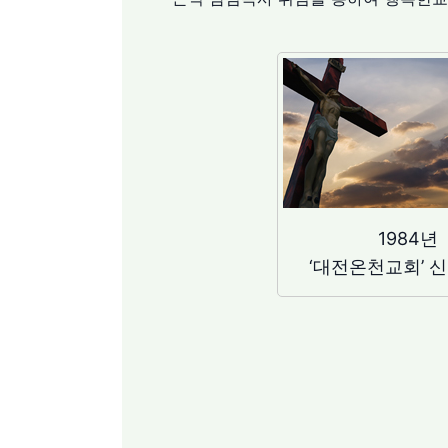
1984년
‘대전온천교회’ 