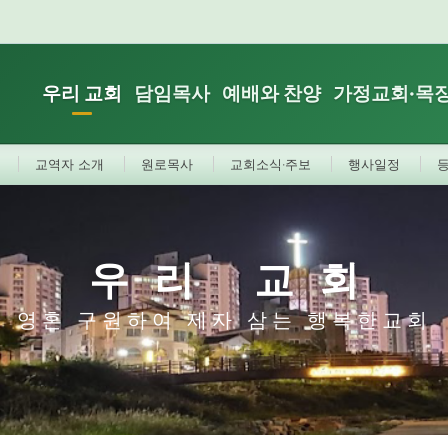
우리 교회
담임목사
예배와 찬양
가정교회·목
교역자 소개
원로목사
교회소식·주보
행사일정
우리 교회
영혼 구원하여 제자 삼는 행복한교회