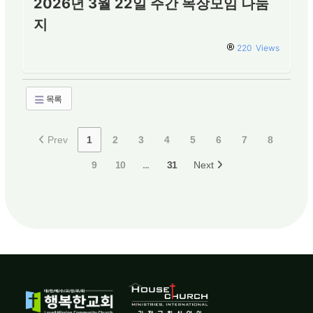
2026년 3월 22일 주간 목장모임 나눔
지
220
Views
목록
Prev
1
2
3
4
5
6
7
8
9
10
...
31
Next