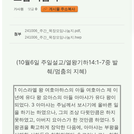
게시물 주소복사
가사원
댓글
0
241006_주간_목장모임나눔지.pdf
,
첨부
241006_주간_목장모임나눔지.hwp
(10월6일 주일설교/열왕기하14:1-7중 발
췌/멈춤의 지혜)
1 이스라엘 왕 여호아하스의 아들 여호아스 제 이
년에 유다 왕 요아스의 아들 아마샤가 유다 왕이
되었다. 3 아마샤는 주님께서 보시기에 올바른 일
을 하기는 하였으나, 그의 조상 다윗만큼은 하지
못하였고, 아버지 요아스가 한 것만큼 하였다. 5
왕권을 확고하게 장악한 다음에, 아마샤는 부왕을