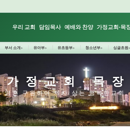
우리 교회
담임목사
예배와 찬양
가정교회·목
부서 소개
유아부
유초등부
청소년부
싱글초원
가정교회·목
영혼 구원하여 제자 삼는 행복한교회