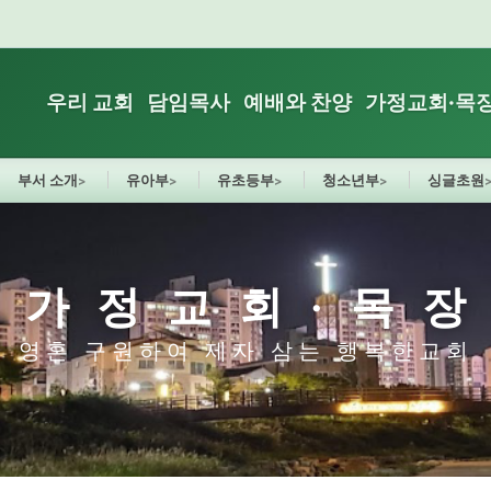
우리 교회
담임목사
예배와 찬양
가정교회·목
부서 소개
유아부
유초등부
청소년부
싱글초원
가정교회·목
영혼 구원하여 제자 삼는 행복한교회