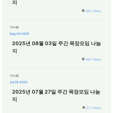
지
284
Views
가사원
Aug 04 2025
2025년 08월 03일 주간 목장모임 나눔
지
284
Views
가사원
Jul 28 2025
2025년 07월 27일 주간 목장모임 나눔
지
311
Views