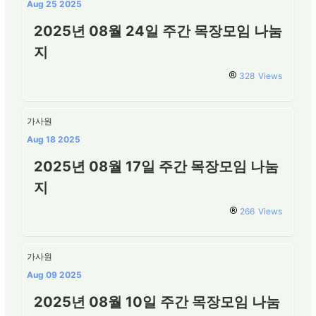
Aug 25 2025
2025년 08월 24일 주간 목장모임 나눔
지
328
Views
가사원
Aug 18 2025
2025년 08월 17일 주간 목장모임 나눔
지
266
Views
가사원
Aug 09 2025
2025년 08월 10일 주간 목장모임 나눔