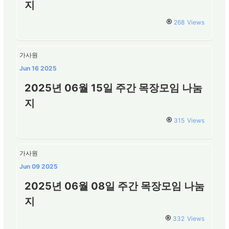
지
268
Views
가사원
Jun 16 2025
2025년 06월 15일 주간 목장모임 나눔
지
315
Views
가사원
Jun 09 2025
2025년 06월 08일 주간 목장모임 나눔
지
332
Views