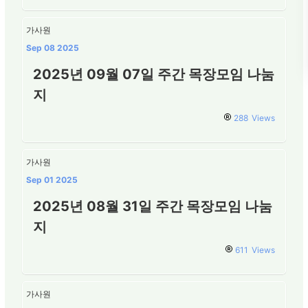
가사원
Sep 08 2025
2025년 09월 07일 주간 목장모임 나눔
지
288
Views
가사원
Sep 01 2025
2025년 08월 31일 주간 목장모임 나눔
지
611
Views
가사원