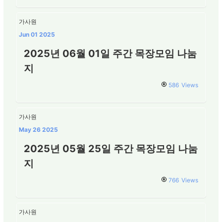
가사원
Jun 01 2025
2025년 06월 01일 주간 목장모임 나눔
지
586
Views
가사원
May 26 2025
2025년 05월 25일 주간 목장모임 나눔
지
766
Views
가사원