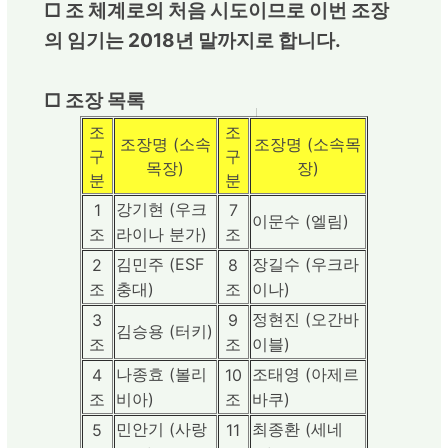
□ 조 체계로의 처음 시도이므로 이번 조장
의 임기는 2018년 말까지로 합니다.
□ 조장 목록
조
조
조장명 (소속
조장명 (소속목
구
구
목장)
장)
분
분
강기현 (우크
1
7
이문수 (엘림)
조
라이나 분가)
조
김민주 (ESF
장길수 (우크라
2
8
조
충대)
조
이나)
정현진 (오간바
3
9
김승용 (터키)
조
조
이블)
나종효 (볼리
조태영 (아제르
4
10
조
비아)
조
바쿠)
민안기 (사랑
최종환 (세네
5
11