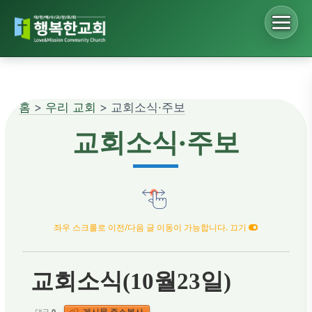
Sketchbook5, 스케치북5
홈
>
우리 교회
> 교회소식·주보
Sketchbook5, 스케치북5
교회소식·주보
좌우 스크롤로 이전/다음 글 이동이 가능합니다. 끄기
교회소식(10월23일)
게시물 주소복사
댓글
0