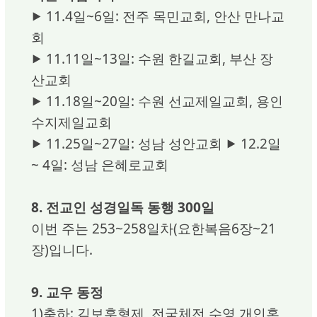
⯈ 11.4일~6일: 전주 목민교회, 안산 만나교
회
⯈ 11.11일~13일: 수원 한길교회, 부산 장
산교회
⯈ 11.18일~20일: 수원 선교제일교회, 용인
수지제일교회
⯈ 11.25일~27일: 성남 성안교회 ⯈ 12.2일
~ 4일: 성남 은혜로교회
8. 전교인 성경일독 동행 300일
이번 주는 253~258일차(요한복음6장~21
장)입니다.
9. 교우 동정
1)축하: 김보훈형제, 전국체전 수영 개인혼