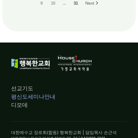
9
10
...
31
Next
선교기도
평신도세미나안내
디모데
대한예수교 장로회(합동) 행복한교회 | 담임목사 손근석