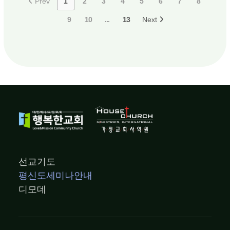
Prev
1
2
3
4
5
6
7
8
9
10
...
13
Next
선교기도
평신도세미나안내
디모데