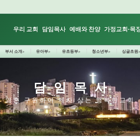
우리 교회
담임목사
예배와 찬양
가정교회·목
부서 소개
유아부
유초등부
청소년부
싱글초원
담임목사
영혼 구원하여 제자 삼는 행복한교회